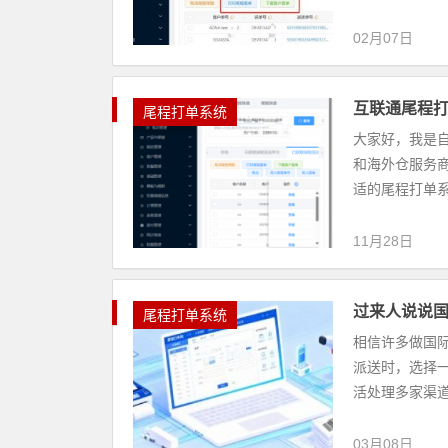
02月07日
互联通尾程打
尾程打单系统
大家好，我是
和海外仓服务
适的尾程打单系
11月28日
过来人说说国
尾程打单系统
相信许多做国
派送时，选择一
活处理多家渠道
03月08日